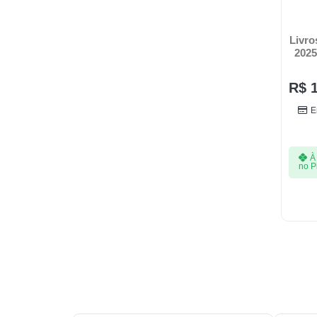
Livro
2025
R$
1
E
À 
no P