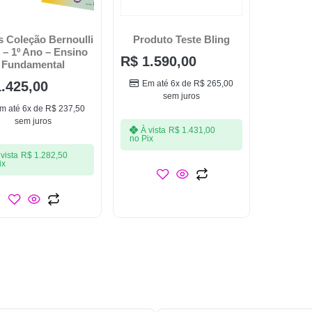
s Coleção Bernoulli
Produto Teste Bling
 – 1º Ano – Ensino
R$
1.590,00
Fundamental
.425,00
Em até 6x de
R$
265,00
sem juros
m até 6x de
R$
237,50
sem juros
À vista
R$
1.431,00
no Pix
vista
R$
1.282,50
ix