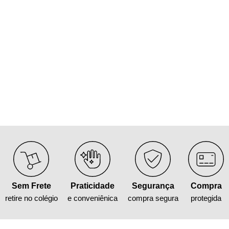
Sem Frete
Praticidade
Segurança
Compra
retire no colégio
e conveniênica
compra segura
protegida