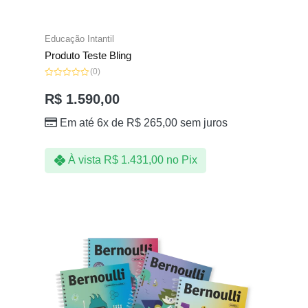
Educação Intantil
Produto Teste Bling
(0)
Avaliação
0
R$
1.590,00
de
5
Em até 6x de
R$
265,00
sem juros
À vista
R$
1.431,00
no Pix