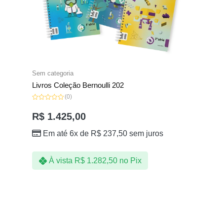
Sem categoria
Livros Coleção Bernoulli 202
(0)
Avaliação
0
R$
1.425,00
de
5
Em até 6x de
R$
237,50
sem juros
À vista
R$
1.282,50
no Pix